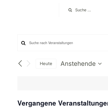
Zum
Suche
Inhalt
nach:
springen
Veranstaltun
Bitte
Schlüsselwort
eingeben.
Suche
Anstehende
Heute
Suche
Datum
nach
wählen.
und
Veranstaltungen
Schlüsselwort.
Ansichten,
Vergangene Veranstaltunge