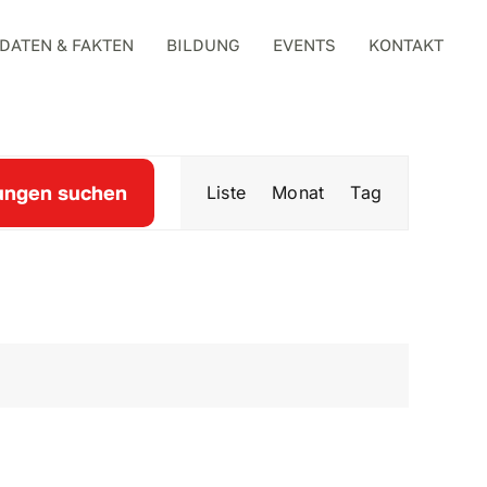
DATEN & FAKTEN
BILDUNG
EVENTS
KONTAKT
Verans
ungen suchen
Liste
Monat
Tag
Ansich
Naviga